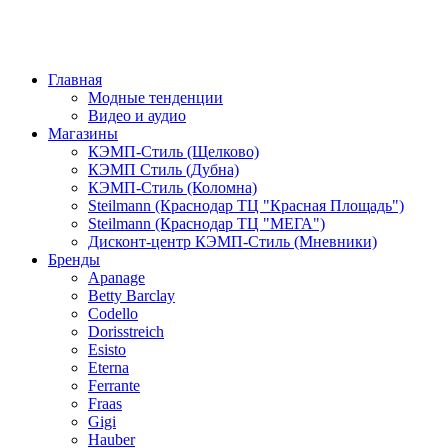
Главная
Модные тенденции
Видео и аудио
Магазины
КЭМП-Стиль (Щелково)
КЭМП Стиль (Дубна)
КЭМП-Стиль (Коломна)
Steilmann (Краснодар ТЦ "Красная Площадь")
Steilmann (Краснодар ТЦ "МЕГА")
Дисконт-центр КЭМП-Стиль (Мневники)
Бренды
Apanage
Betty Barclay
Codello
Dorisstreich
Esisto
Eterna
Ferrante
Fraas
Gigi
Hauber