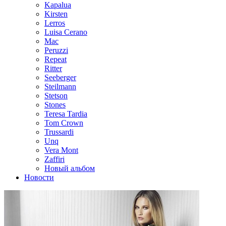
Kapalua
Kirsten
Lerros
Luisa Cerano
Mac
Peruzzi
Repeat
Ritter
Seeberger
Steilmann
Stetson
Stones
Teresa Tardia
Tom Crown
Trussardi
Unq
Vera Mont
Zaffiri
Новый альбом
Новости