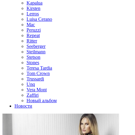
Kapalua
Kirsten
Lerros
Luisa Cerano
Mac
Peruzzi
Repeat
Ritter
Seeberger
Steilmann
Stetson
Stones
Teresa Tardia
Tom Crown
Trussardi
Unq
Vera Mont
Zaffiri
Новый альбом
Новости