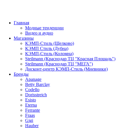
Главная
Модные тенденции
Видео и аудио
Магазины
КЭМП-Стиль (Щелково)
КЭМП Стиль (Дубна)
КЭМП-Стиль (Коломна)
Steilmann (Краснодар ТЦ "Красная Площадь")
Steilmann (Краснодар ТЦ "МЕГА")
Дисконт-центр КЭМП-Стиль (Мневники)
Бренды
Apanage
Betty Barclay
Codello
Dorisstreich
Esisto
Eterna
Ferrante
Fraas
Gigi
Hauber